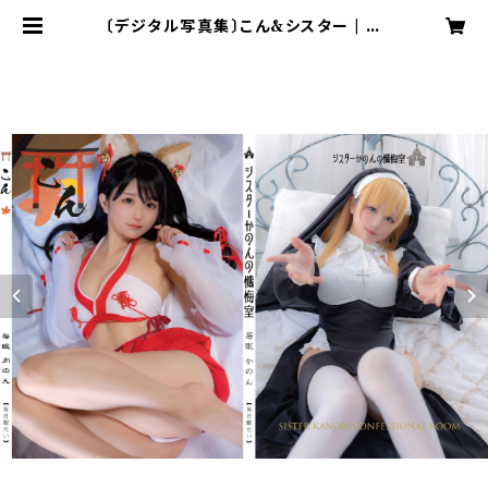
〔デジタル写真集〕こん&シスター | 毎
日眠たい.com